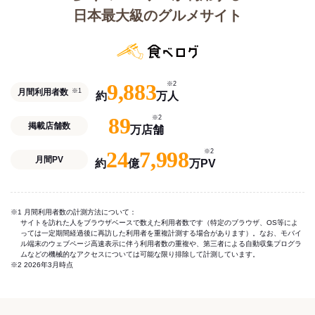
日本最大級のグルメサイト
9,883
※2
月間利用者数
※1
約
万人
89
※2
掲載店舗数
万店舗
24
7,998
※2
月間PV
約
億
万PV
※1 月間利用者数の計測方法について：
サイトを訪れた人をブラウザベースで数えた利用者数です（特定のブラウザ、OS等によ
っては一定期間経過後に再訪した利用者を重複計測する場合があります）。なお、モバイ
ル端末のウェブページ高速表示に伴う利用者数の重複や、第三者による自動収集プログラ
ムなどの機械的なアクセスについては可能な限り排除して計測しています。
※2 2026年3月時点