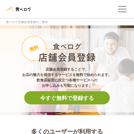
メ
食べログ店舗管理画面
食べログ店舗会員登録のご案内
食べログ店舗会員登
無料
店舗会員登録することで、
お店の魅力を発信するサービスを無料で始められます。
飲食店経営に役立つ各種サービスへの
お申し込みも可能になります。
今すぐ無料で登録する
多くのユーザーが利用する