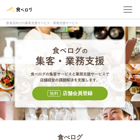
メ
食べログ店舗管理画面
飲食店向けの集客支援サービス・業務支援サービス
食べログの集客・
食べログの集
店舗会員登録
無料
食べログ