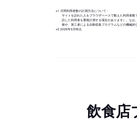
※1 月間利用者数の計測方法について：
サイトを訪れた人をブラウザベースで数えた利用者数
訪した利用者を重複計測する場合があります）。なお
複や、第三者による自動収集プログラムなどの機械的
※2 2026年3月時点
飲食店