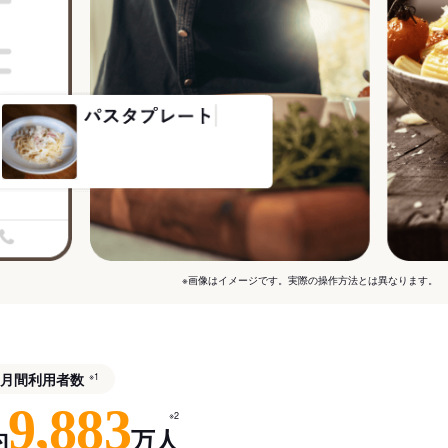
※画像はイメージです。実際の操作方法とは異なります。
月間利用者数
※1
9,883
※2
約
万人