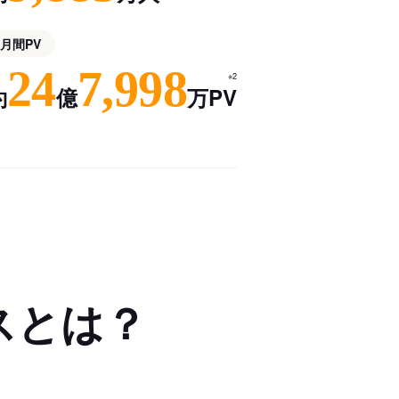
月間PV
24
7,998
※2
約
億
万PV
スとは？