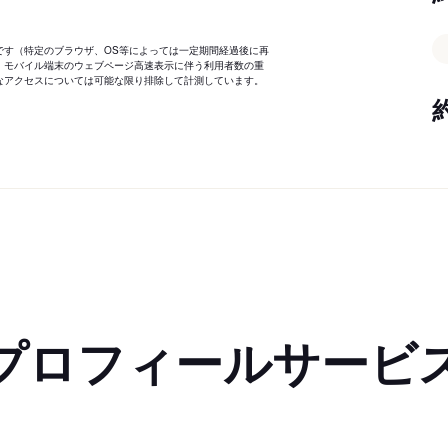
です（特定のブラウザ、OS等によっては一定期間経過後に再
、モバイル端末のウェブページ高速表示に伴う利用者数の重
なアクセスについては可能な限り排除して計測しています。
プロフィールサービ