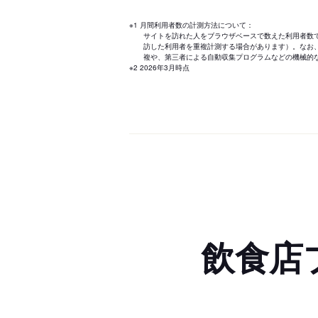
※1 月間利用者数の計測方法について：
サイトを訪れた人をブラウザベースで数えた利用者数
訪した利用者を重複計測する場合があります）。なお
複や、第三者による自動収集プログラムなどの機械的
※2 2026年3月時点
飲食店