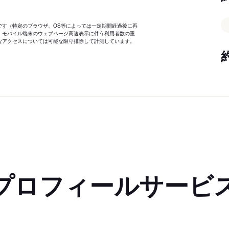
です（特定のブラウザ、OS等によっては一定期間経過後に再
、モバイル端末のウェブページ高速表示に伴う利用者数の重
なアクセスについては可能な限り排除して計測しています。
プロフィールサービ