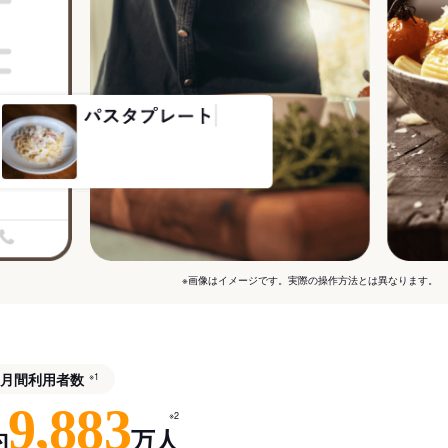
※画像はイメージです。実際の操作方法とは異なります。
月間利用者数
※1
9,883
※2
約
万人