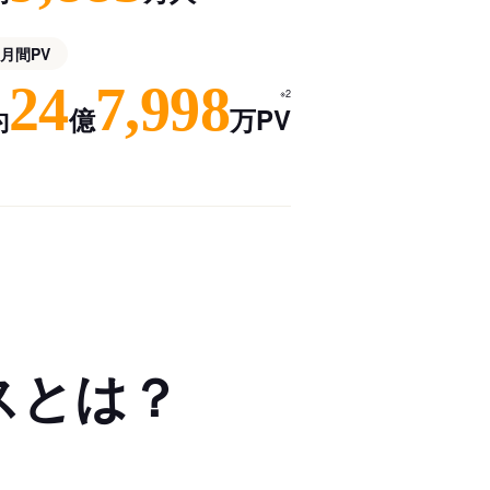
月間PV
24
7,998
※2
約
億
万PV
スとは？