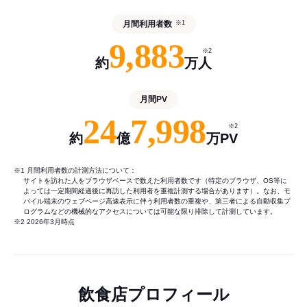
月間利用者数
※1
9,883
※2
約
万人
月間PV
24
7,998
※2
約
億
万PV
※1 月間利用者数の計測方法について：
サイトを訪れた人をブラウザベースで数えた利用者数です（特定のブラウザ、OS等に
よっては一定期間経過後に再訪した利用者を重複計測する場合があります）。なお、モ
バイル端末のウェブページ高速表示に伴う利用者数の重複や、第三者による自動収集プ
ログラムなどの機械的なアクセスについては可能な限り排除して計測しています。
※2 2026年3月時点
飲食店プロフィール