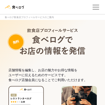
メ
食べログ店舗管理画面
食べログ飲食店プロフィールサービスのご案内
飲食店プロフィー
無料
食べログでお
店舗情報を編集し、お店の魅力やお得な情報を
ユーザーに伝えるためのサービスです。
食べログ店舗会員になることでご利用いただけます。